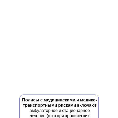
Обратите внимание: в один страховой полис входят разные риск
Полисы с медицинскими и медико-
транспортными рисками
включают
амбулаторное и стационарное
лечение (
в т.ч при хронических